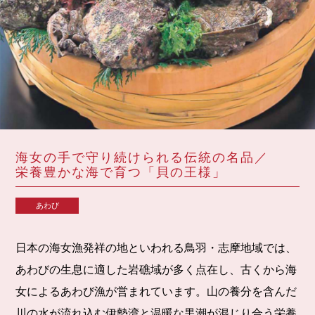
海女の手で守り続けられる伝統の名品／
栄養豊かな海で育つ「貝の王様」
あわび
日本の海女漁発祥の地といわれる鳥羽・志摩地域では、
あわびの生息に適した岩礁域が多く点在し、古くから海
女によるあわび漁が営まれています。山の養分を含んだ
川の水が流れ込む伊勢湾と温暖な黒潮が混じり合う栄養