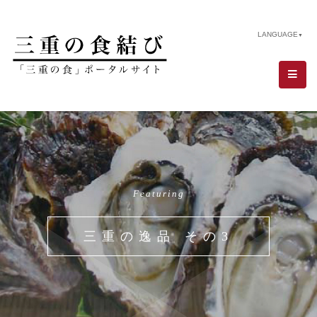
LANGUAGE
▼
Featuring
三重の逸品 その3