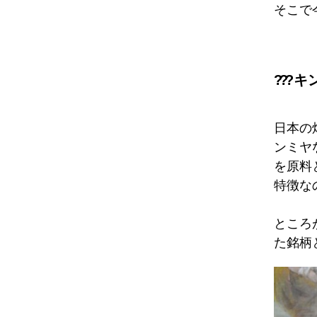
そこで
??
?キ
日本の
ンミヤ
を原料
特徴な
ところ
た銘柄