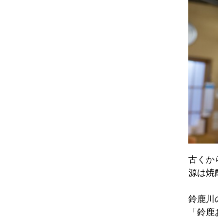
古くか
源は焼
鈴鹿川
「鈴鹿