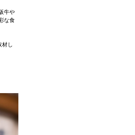
阪牛や
彩な食
取材し