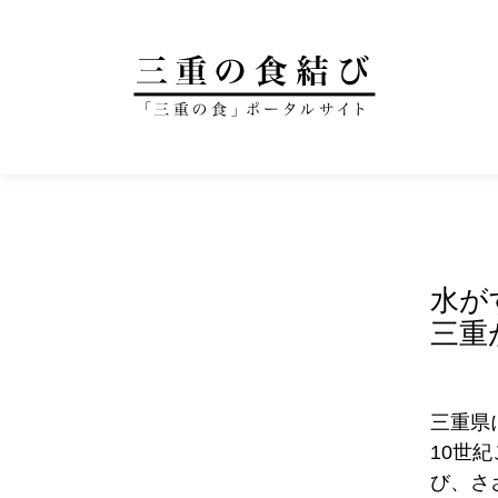
水が
三重
三重県
10世
び、さ