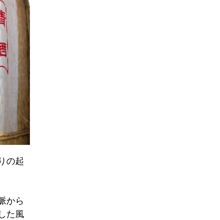
りの起
脈から
した風