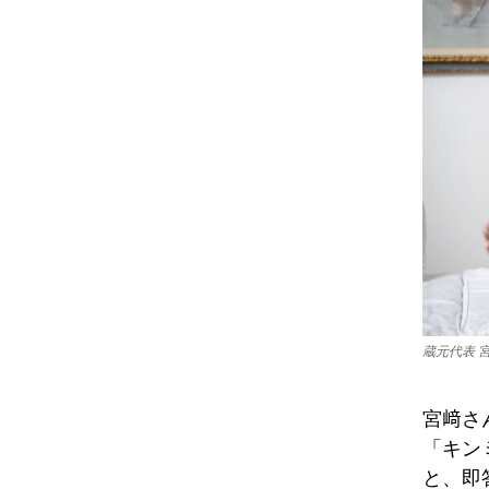
蔵元代表 
宮﨑さ
「キン
と、即