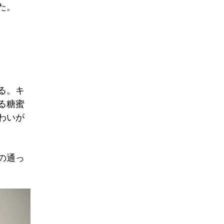
た。
る。キ
る糖蜜
わいが
の通っ