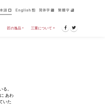
匠の逸品
三重について
いる。
に あわ
ていた