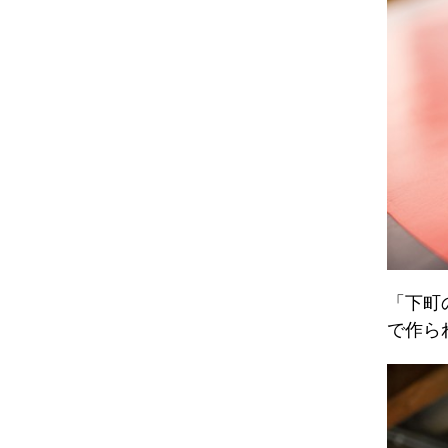
「下町
で作ら