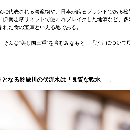
。
老に代表される海産物や、日本が誇るブランドである松
、伊勢志摩サミットで使われブレイクした地酒など、多
まれた食の宝庫といえる地である。
、そんな”美し国三重”を育むみなもと、「水」について
料となる鈴鹿川の伏流水は「良質な軟水」 。